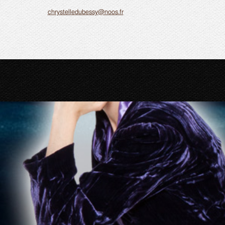
chrystelledubessy@noos.fr
ACCUEIL
VIDÉOS
PRESSE
PHOTOS
SPECTACLE PARRAINÉ PAR OLIVIER 